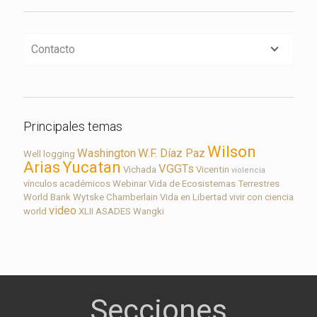
Contacto
Principales temas
Wilson
Washington
W.F. Díaz Paz
Well logging
Arias
Yucatan
VGGTs
Vichada
Vicentin
violencia
vínculos académicos
Webinar
Vida de Ecosistemas Terrestres
World Bank
Wytske Chamberlain
Vida en Libertad
vivir con ciencia
video
world
XLII ASADES
Wangki