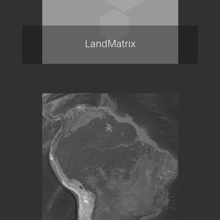
LandMatrix