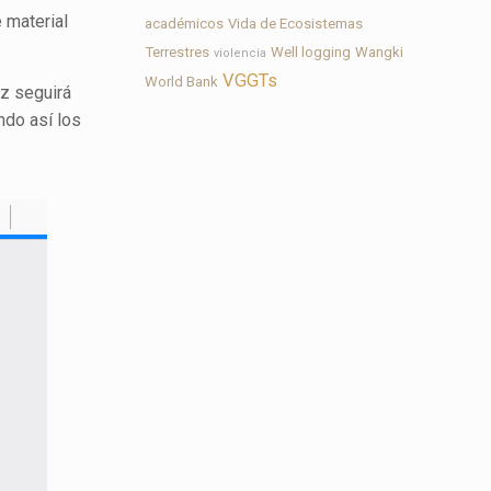
 material
académicos
Vida de Ecosistemas
Terrestres
Well logging
Wangki
violencia
VGGTs
World Bank
az seguirá
ando así los