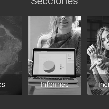
os
Informes
Inc