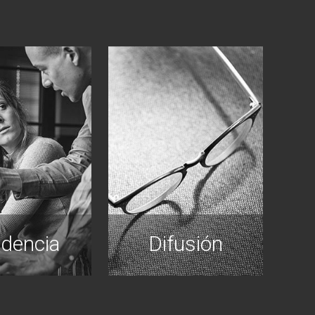
idencia
Difusión