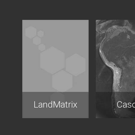
LandMatrix
Cas