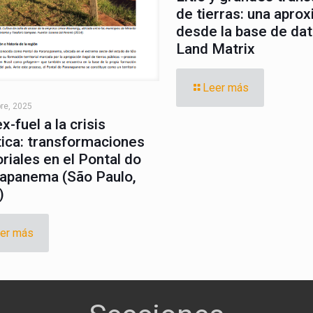
de tierras: una apro
desde la base de da
Land Matrix
Leer más
re, 2025
ex-fuel a la crisis
tica: transformaciones
oriales en el Pontal do
apanema (São Paulo,
)
er más