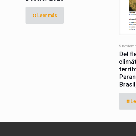
Leer más
5 noviemb
Del fl
climá
territ
Paran
Brasil
Le