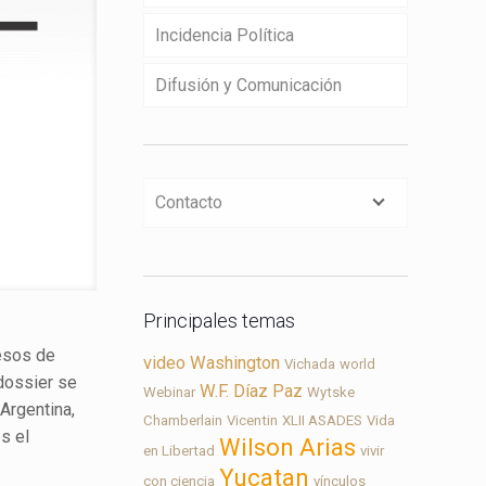
Incidencia Política
Difusión y Comunicación
Contacto
Principales temas
cesos de
video
Washington
Vichada
world
dossier
se
W.F. Díaz Paz
Webinar
Wytske
Argentina,
Chamberlain
Vicentin
XLII ASADES
Vida
s el
Wilson Arias
en Libertad
vivir
Yucatan
con ciencia
vínculos