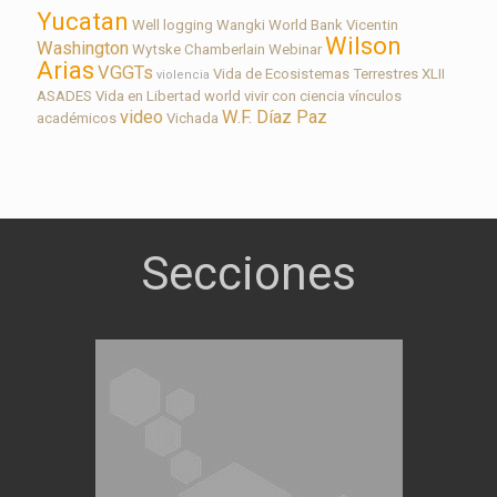
Yucatan
Well logging
Wangki
World Bank
Vicentin
Wilson
Washington
Wytske Chamberlain
Webinar
Arias
VGGTs
Vida de Ecosistemas Terrestres
XLII
violencia
ASADES
Vida en Libertad
world
vivir con ciencia
vínculos
video
W.F. Díaz Paz
académicos
Vichada