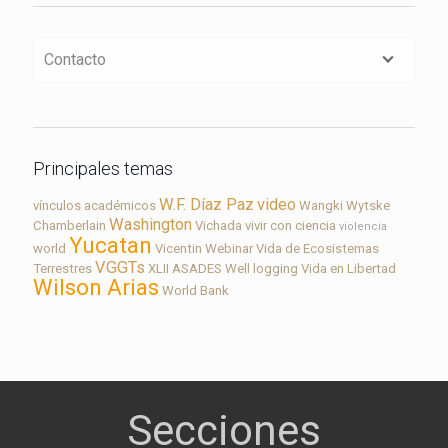
Contacto
Principales temas
W.F. Díaz Paz
video
vínculos académicos
Wangki
Wytske
Washington
Chamberlain
Vichada
vivir con ciencia
violencia
Yucatan
world
Vicentin
Webinar
Vida de Ecosistemas
VGGTs
Terrestres
XLII ASADES
Well logging
Vida en Libertad
Wilson Arias
World Bank