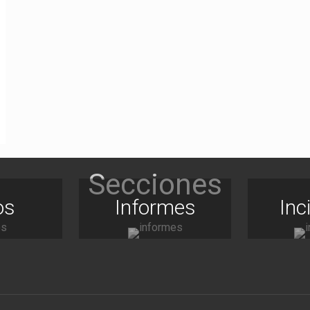
os
Informes
Inc