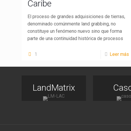
Caribe
El proceso de grandes adquisiciones de tierras,
denominado comúnmente land grabbing, no
constituye un fenómeno nuevo sino que forma
parte de una continuidad histórica de procesos
1
Leer más
LandMatrix
Cas