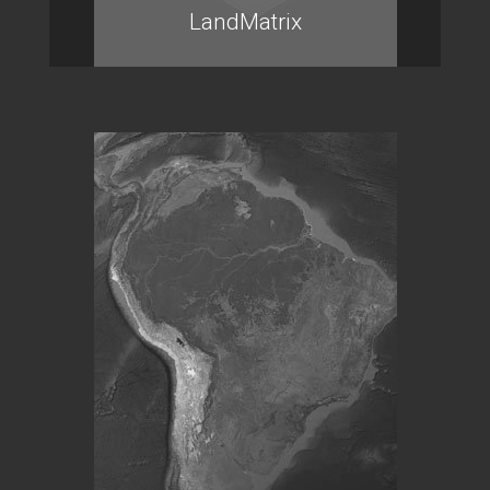
LandMatrix