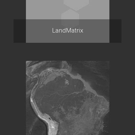
LandMatrix