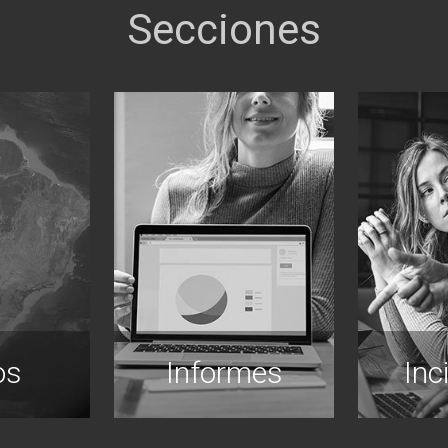
os
Informes
Inc