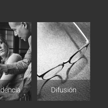
idencia
Difusión