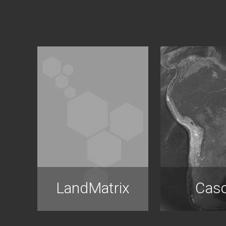
LandMatrix
Cas