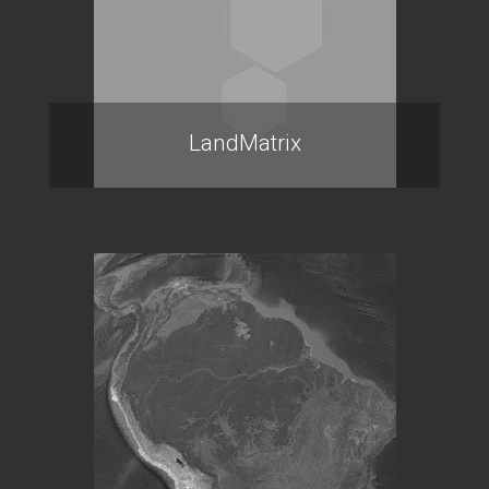
LandMatrix