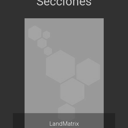
LandMatrix