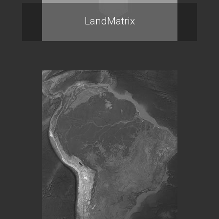
LandMatrix