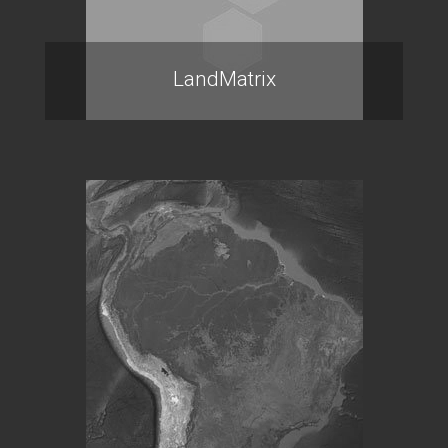
LandMatrix