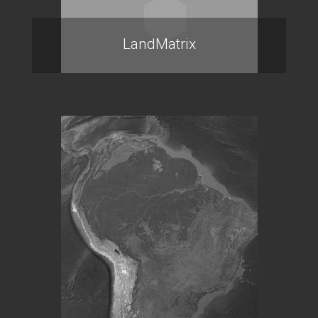
LandMatrix