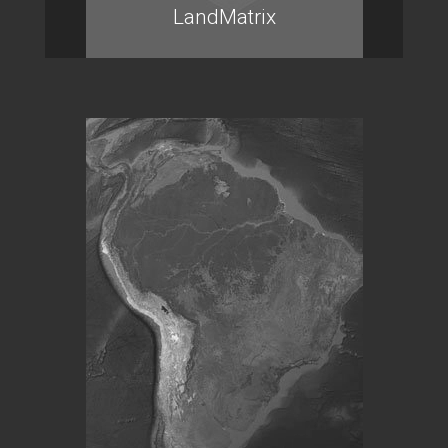
LandMatrix