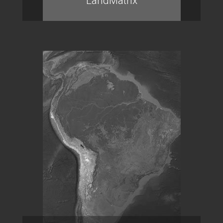
LandMatrix