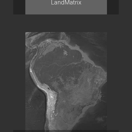
LandMatrix