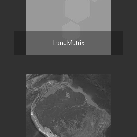
LandMatrix