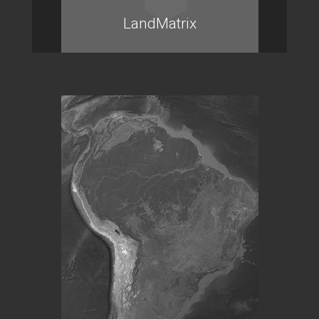
LandMatrix