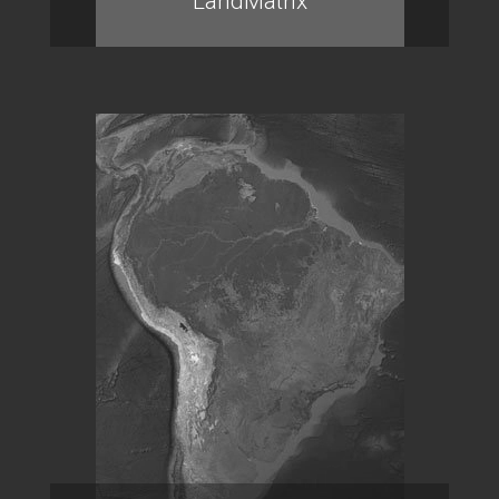
LandMatrix