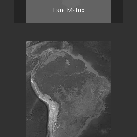
LandMatrix