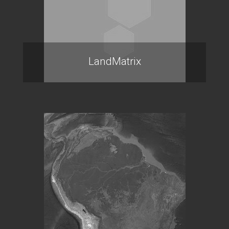
LandMatrix