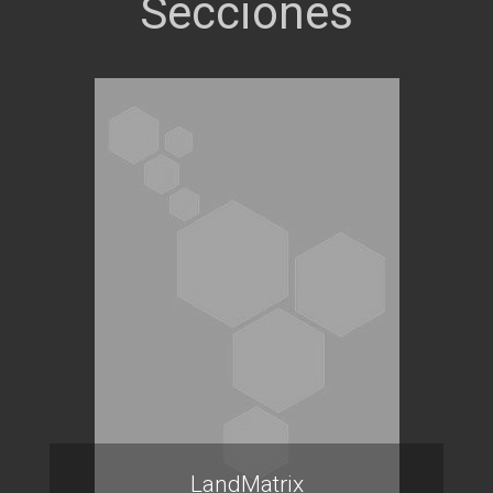
LandMatrix