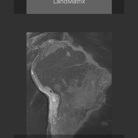
LandMatrix