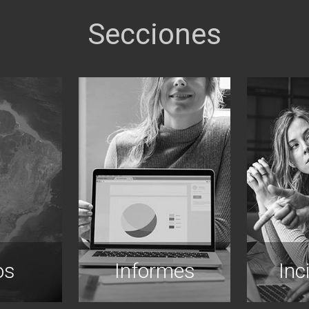
os
Informes
Inc