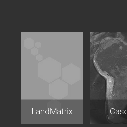
LandMatrix
Cas