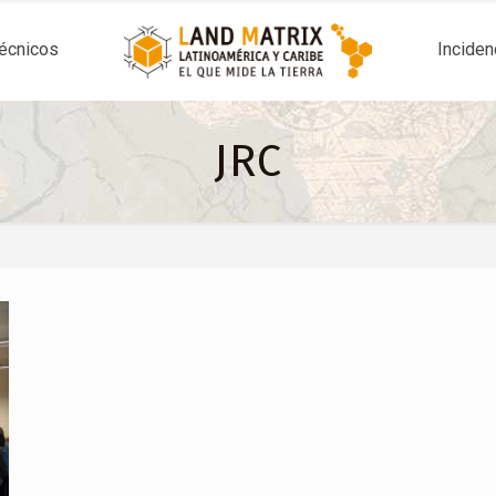
técnicos
Inciden
JRC