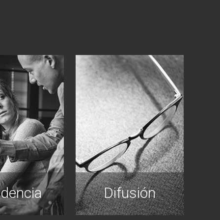
idencia
Difusión