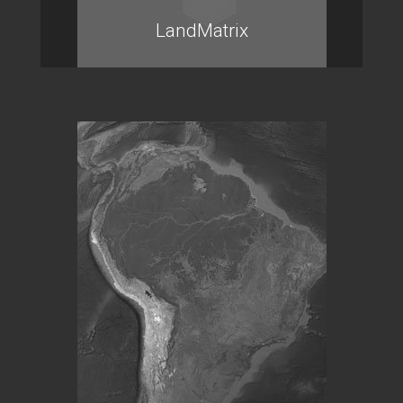
LandMatrix