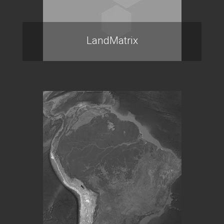
LandMatrix