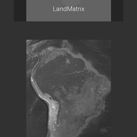
LandMatrix