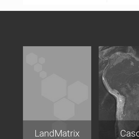
LandMatrix
Cas