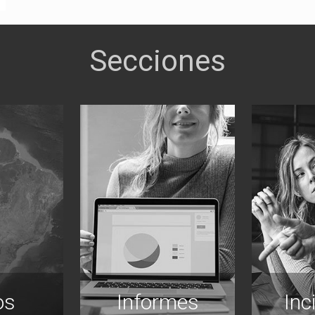
os
Informes
Inc