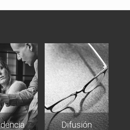
idencia
Difusión