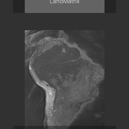
LandMatrix