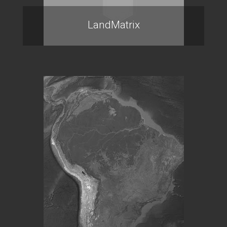
LandMatrix