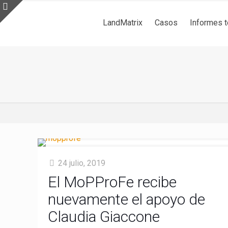
LandMatrix
Casos
Informes 
24 julio, 2019
El MoPProFe recibe
nuevamente el apoyo de
Claudia Giaccone
LandMatrix
Cas