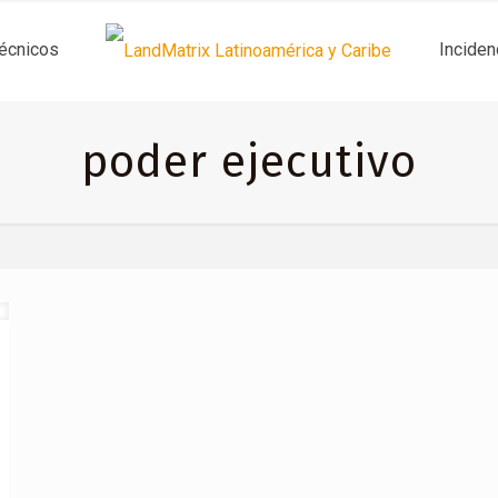
técnicos
Inciden
poder ejecutivo
os
Informes
Inc