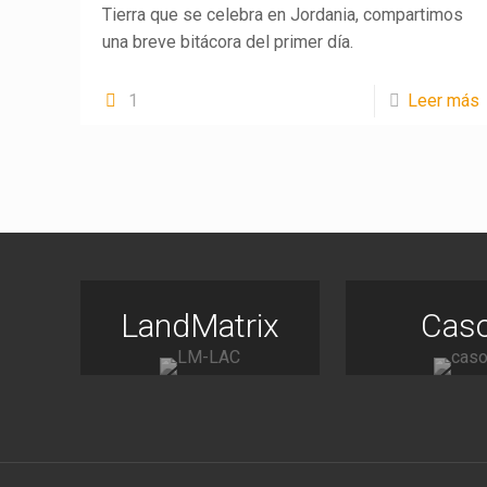
Tierra que se celebra en Jordania, compartimos
una breve bitácora del primer día.
1
Leer más
LandMatrix
Cas