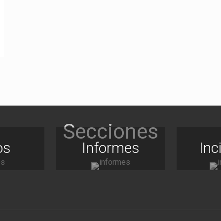
os
Informes
Inc