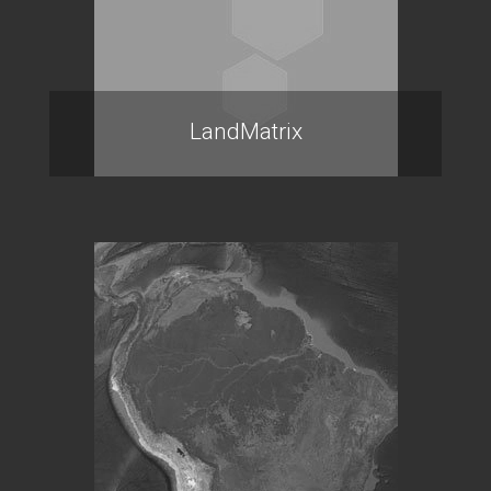
LandMatrix