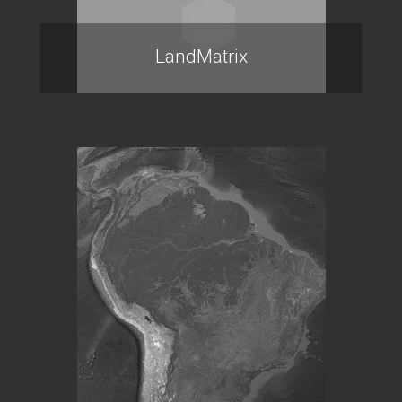
LandMatrix