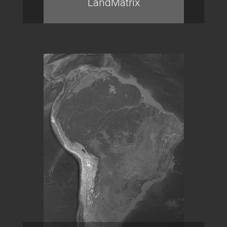
LandMatrix