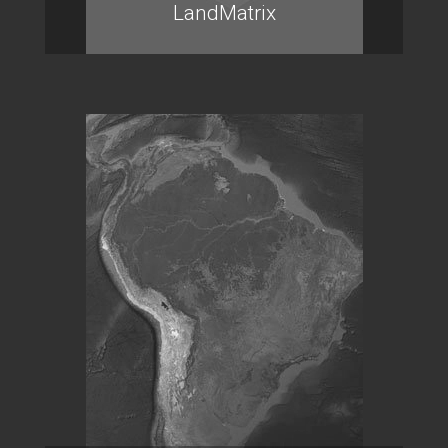
LandMatrix