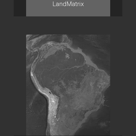
LandMatrix