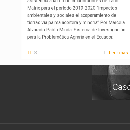
asistencia a la red de colaboradores de Land
Matrix para el período 2019-2020 “Impactos
ambientales y sociales el acaparamiento de
tierras vía palma aceitera y minería” Por Marcela
Alvarado Pablo Minda. Sistema de Investigación
para la Problemática Agraria en el Ecuador.
8
Leer más
Cas