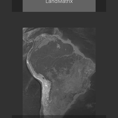
LandMatrix