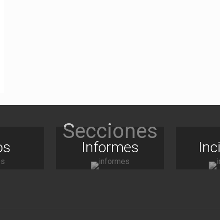
os
Informes
Inc