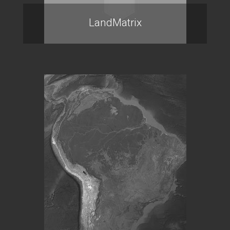
LandMatrix