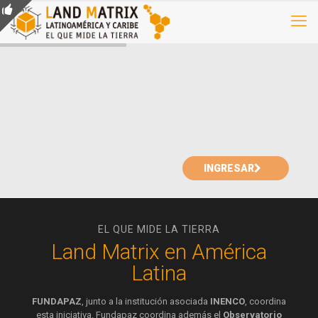
INGRESAR
EL QUE MIDE LA TIERRA
Land Matrix en América
Latina
FUNDAPAZ
, junto a la institución asociada
INENCO
, coordina
esta iniciativa. Fundapaz coordina además el
Observatorio