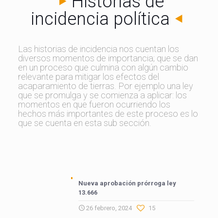
Historias de
incidencia política
Las historias de incidencia nos cuentan los
diversos momentos de importancia; que se dan
en un proceso que culmina con algún cambio
relevante para mitigar los efectos del
acaparamiento de tierras. Por ejemplo una ley
que se promulga y se comienza a aplicar: los
momentos en que fueron ocurriendo los
hechos más importantes de este proceso es lo
que se cuenta en esta sub sección.
Nueva aprobación prórroga ley
13.666
26 febrero, 2024
15