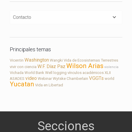
Contacto
Principales temas
Washington
Vicentin
Wangki
Vida de Ecosistemas Terrestres
Wilson Arias
W.F. Díaz Paz
vivir con ciencia
violencia
Vichada
World Bank
Well logging
vínculos académicos
XLII
video
VGGTs
ASADES
Webinar
Wytske Chamberlain
world
Yucatan
Vida en Libertad