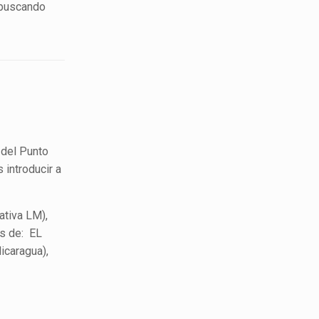
, buscando
 del Punto
 introducir a
ativa LM),
os de: EL
icaragua),