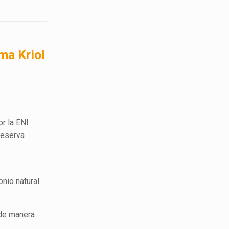
ma Kriol
or la ENI
reserva
onio natural
 de manera