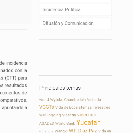
Incidencia Política
Difusión y Comunicación
Contacto
de incidencia
onados con la
as (GTT) para
es resultados
Principales temas
documentos de
comparativos.
world
Wytske Chamberlain
Vichada
VGGTs
, apuntando a
Vida de Ecosistemas Terrestres
video
Well logging
Vicentin
XLII
Yucatan
ASADES
World Bank
W.F. Díaz Paz
Wangki
Vida en
violencia