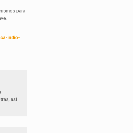
anismos para
ave.
ca-indio-
a
tras, así