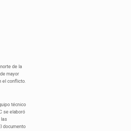
 norte de la
s de mayor
el conflicto.
quipo técnico
C se elaboró
 las
 El documento