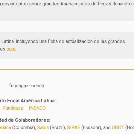
en enviar datos sobre grandes transacciones de tierras llenando 
Latina, incluyendo una ficha de actualización de las grandes
bles
aquí
.
to Focal América Latina:
Fundapaz
–
INENCO
Red de Colaboradores:
eriana
(Colombia),
Sabiá
(Brazil),
SIPAE
(Ecuador), and
OUOT
(Hon