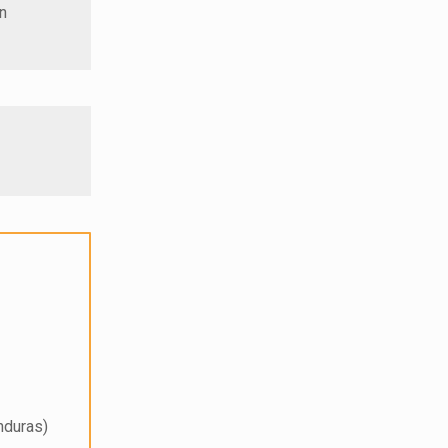
un
duras)