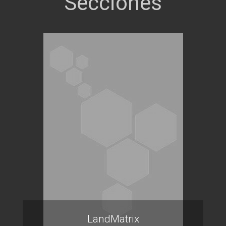
LandMatrix