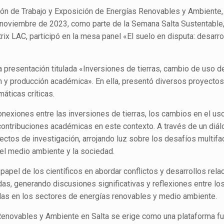
ión de Trabajo y Exposición de Energías Renovables y Ambiente,
e noviembre de 2023, como parte de la Semana Salta Sustentable,
 LAC, participó en la mesa panel «El suelo en disputa: desarrol
 presentación titulada «Inversiones de tierras, cambio de uso de
ón y producción académica». En ella, presentó diversos proyecto
áticas críticas.
exiones entre las inversiones de tierras, los cambios en el uso
s contribuciones académicas en este contexto. A través de un diá
ectos de investigación, arrojando luz sobre los desafíos multifa
 el medio ambiente y la sociedad.
papel de los científicos en abordar conflictos y desarrollos rel
idas, generando discusiones significativas y reflexiones entre lo
sadas en los sectores de energías renovables y medio ambiente.
Renovables y Ambiente en Salta se erige como una plataforma f