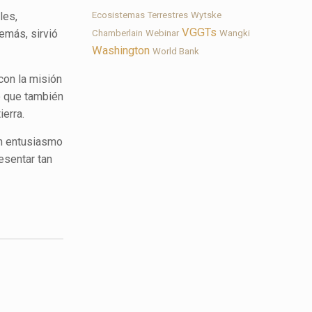
les,
Ecosistemas Terrestres
Wytske
VGGTs
demás, sirvió
Chamberlain
Webinar
Wangki
Washington
World Bank
con la misión
no que también
ierra.
on entusiasmo
resentar tan