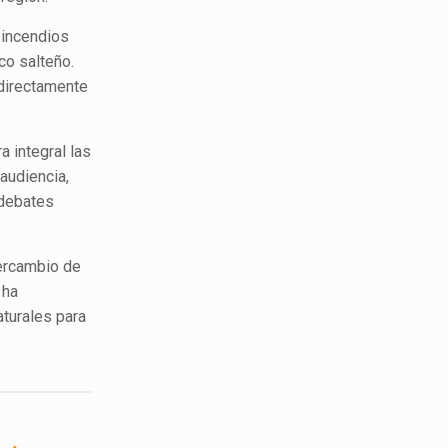
 incendios
co salteño.
 directamente
a integral las
 audiencia,
 debates
tercambio de
 ha
aturales para