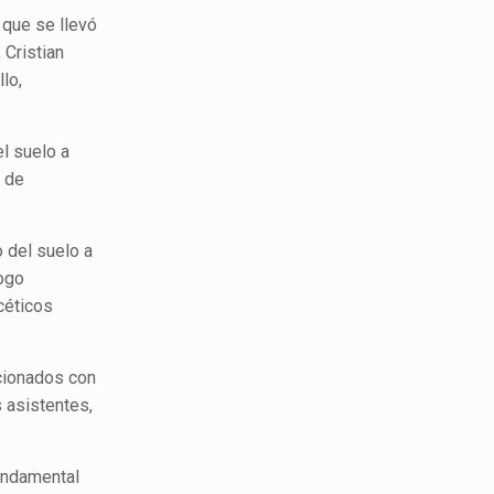
 que se llevó
 Cristian
lo,
l suelo a
s de
 del suelo a
logo
céticos
acionados con
s asistentes,
undamental