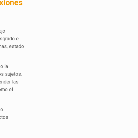
exiones
ajo
osgrado e
mas, estado
o la
os sujetos.
ender las
omo el
to
ctos