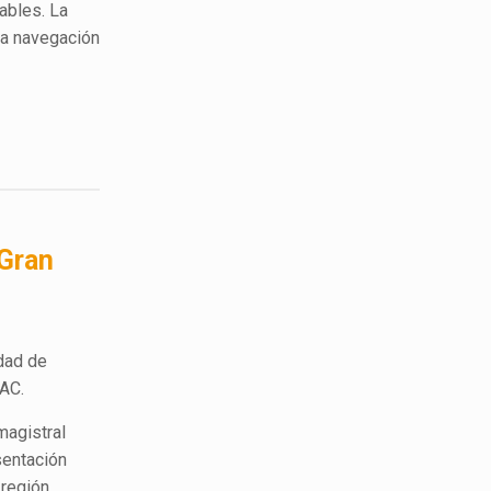
ables. La
 la navegación
 Gran
udad de
LAC.
magistral
sentación
 región.