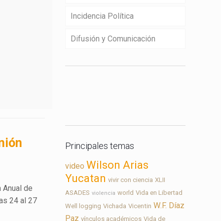
Incidencia Política
Difusión y Comunicación
Contacto
nión
Principales temas
Wilson Arias
video
Yucatan
vivir con ciencia
XLII
n Anual de
ASADES
world
Vida en Libertad
violencia
as 24 al 27
W.F. Díaz
Well logging
Vichada
Vicentin
Paz
vínculos académicos
Vida de