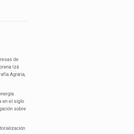
presas de
Lorena Izá
afía Agraria,
energía
 en el siglo
igación sobre
orialización