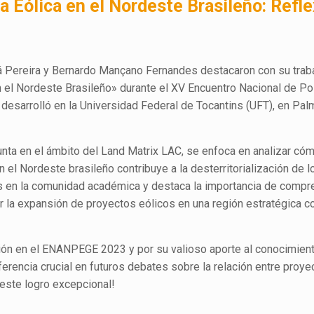
a Eólica en el Nordeste Brasileño: Refl
á Pereira y Bernardo Mançano Fernandes destacaron con su trab
n el Nordeste Brasileño» durante el XV Encuentro Nacional de P
desarrolló en la Universidad Federal de Tocantins (UFT), en Pal
unta en el ámbito del Land Matrix LAC, se enfoca en analizar cóm
 el Nordeste brasileño contribuye a la desterritorialización de l
és en la comunidad académica y destaca la importancia de compr
r la expansión de proyectos eólicos en una región estratégica c
ción en el ENANPEGE 2023 y por su valioso aporte al conocimien
ferencia crucial en futuros debates sobre la relación entre proye
 este logro excepcional!