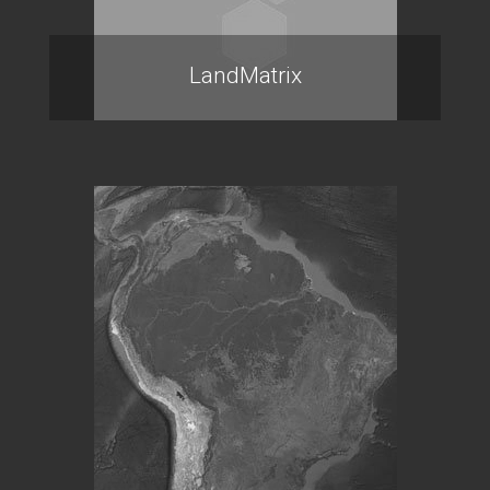
LandMatrix