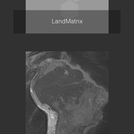
LandMatrix