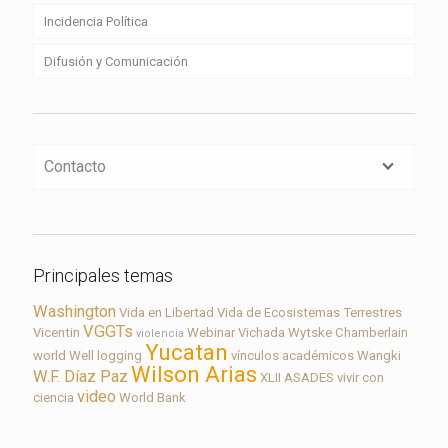
Incidencia Política
Difusión y Comunicación
Contacto
Principales temas
Washington
Vida en Libertad
Vida de Ecosistemas Terrestres
VGGTs
Vicentin
Webinar
Vichada
Wytske Chamberlain
violencia
Yucatan
world
Well logging
vínculos académicos
Wangki
Wilson Arias
W.F. Díaz Paz
XLII ASADES
vivir con
video
ciencia
World Bank