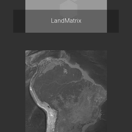
LandMatrix